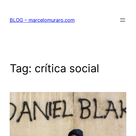
Pular
para
BLOG – marcelomuraro.com
o
conteúdo
Tag:
crítica social