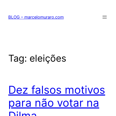
Pular
para
BLOG – marcelomuraro.com
o
conteúdo
Tag:
eleições
Dez falsos motivos
para não votar na
Dilma