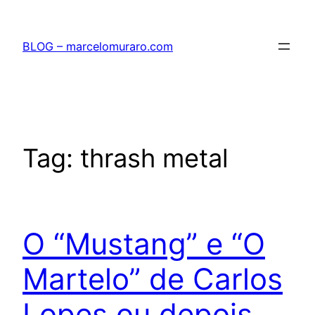
Pular
para
BLOG – marcelomuraro.com
o
conteúdo
Tag:
thrash metal
O “Mustang” e “O
Martelo” de Carlos
Lopes ou depois