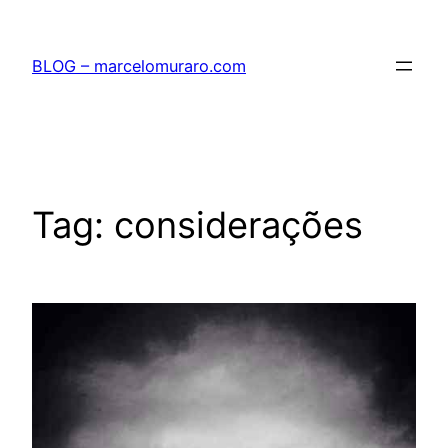
Pular
para
BLOG – marcelomuraro.com
o
conteúdo
Tag:
considerações