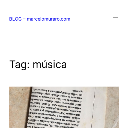
Pular
para
BLOG – marcelomuraro.com
o
conteúdo
Tag:
música